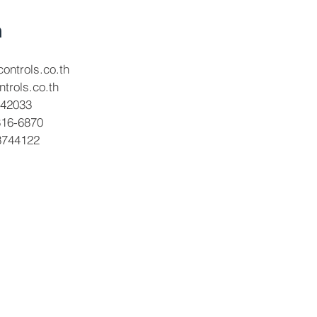
อ
ontrols.co.th
trols.co.th
742033
6-6870
3744122